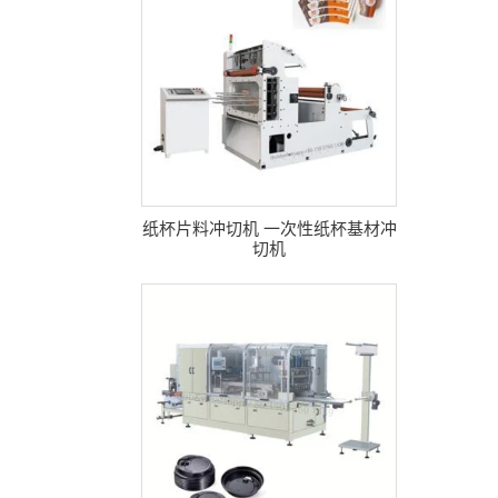
纸杯片料冲切机 一次性纸杯基材冲
切机