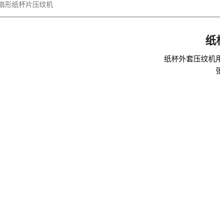
 扇形纸杯片压纹机
纸
纸杯外套压纹机