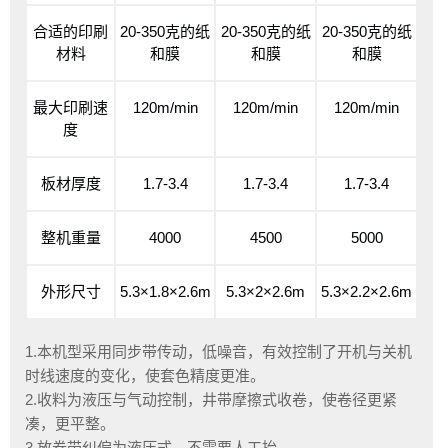
合适的印刷
20-350克的纸
20-350克的纸
20-350克的纸
材料
和膜
和膜
和膜
最大印刷速
120m/min
120m/min
120m/min
度
板材厚度
1.7-3.4
1.7-3.4
1.7-3.4
整机重量
4000
4500
5000
外形尺寸
5.3×1.8×2.6m
5.3×2×2.6m
5.3×2.2×2.6m
1.本机型采用同步带传动，低噪音，有效控制了开机与关机
时线速度的变化，使套色精度更准。
2.收料为液压与气动控制，井带摩擦式收卷，使卷径更紧
凑，更平整。
3.放卷带纠偏为液压式，不需要人工抬。