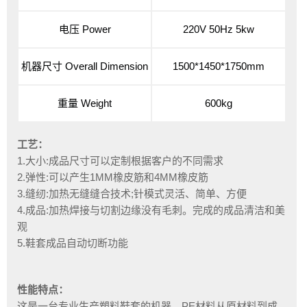
电压 Power
220V 50Hz 5kw
机器尺寸 Overall Dimension
1500*1450*1750mm
重量 Weight
600kg
工艺：
1.大小:成品尺寸可以定制根据客户的不同需求
2.弹性:可以产生1MM橡皮筋和4MM橡皮筋
3.缝纫:加热无缝缝合技术;针模式灵活、简单、方便
4.成品:加热焊接与切割边缘没有毛刺。完成的成品清洁和美
观
5.鞋套成品自动切断功能
性能特点：
这是一台专业生产塑料鞋套的机器。PE材料从原材料到成