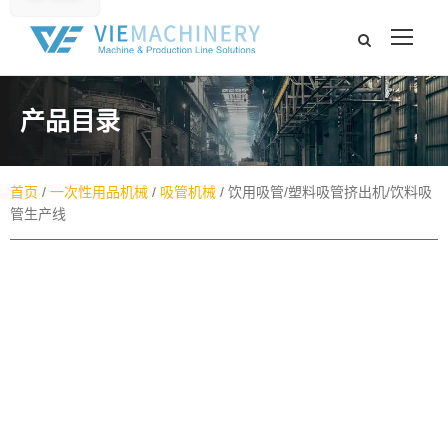
产品目录​
首页
/
一次性用品机械
/
吸管机械
/ 饮用吸管/塑料吸管挤出机/饮料吸
管生产线