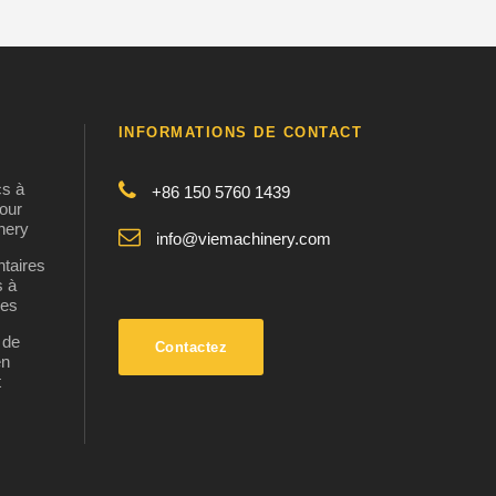
INFORMATIONS DE CONTACT
cs à
+86 150 5760 1439
pour
nery
info@viemachinery.com
ntaires
s à
ées
 de
Contactez
en
t