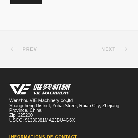
PREV
NEXT
Wenzhou VIE Machinery co.,ltd
Shangcheng District, Yuhai Street, Ruian City, Zhejiang
Province, China.
Zip: 325200
USCC: 91330381MA2JBU4G6X
INFORMATIONS DE CONTACT