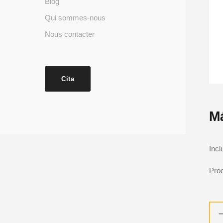
Blog
Qui sommes-nous
Nous contacter
Cita
Má
Incl
Prod