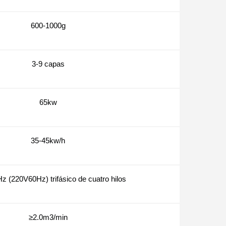
600-1000g
3-9 capas
65kw
35-45kw/h
z (220V60Hz) trifásico de cuatro hilos
≥2.0m3/min