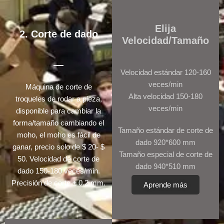
Elija
2. Corte de dado
Velocidad/Tamaño
Velocidad estándar 120-160
veces/min
Máquina de corte de
Alta velocidad 150-180
troqueles de rodar a pieza,
veces/min
disponible para cambiar la
forma/tamaño cambiando el
Tamaño estándar de corte de
moho, el moho es fácil de
dado 920*600 mm
ganar, precio solo de $ 20- $
Tamaño especial de corte de
50. Velocidad de corte de
dado 940*510 mm
dado 150-180 veces/min.
Precisión de corte ± 0.2 mm.
Aprende más