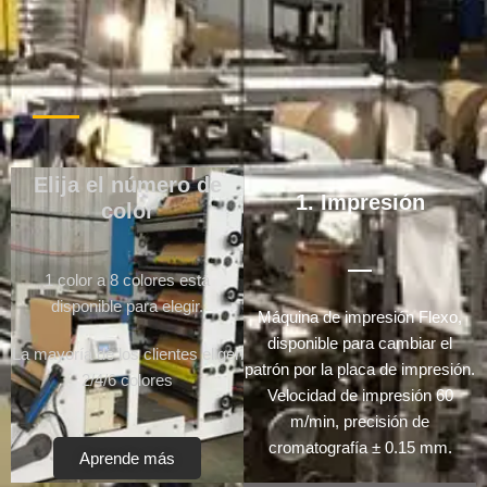
Elija el número de
1. Impresión
color
1 color a 8 colores está
disponible para elegir.
Máquina de impresión Flexo,
disponible para cambiar el
La mayoría de los clientes eligen
patrón por la placa de impresión.
2/4/6 colores
Velocidad de impresión 60
m/min, precisión de
cromatografía ± 0.15 mm.
Aprende más