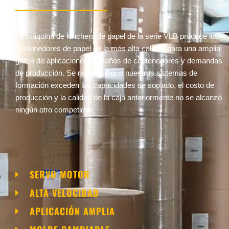
La máquina de lonchera de papel de la serie VLB produce los
contenedores de papel de la más alta calidad para una amplia
gama de aplicaciones, tamaños de contenedores y demandas
de producción. Se reconoce que nuestros sistemas de
formación exceden las capacidades de soplado, el costo de
producción y la calidad de la caja anteriormente no se alcanzó
ningún otro competidor.
SERVO MOTOR
ALTA VELOCIDAD
APLICACIÓN AMPLIA