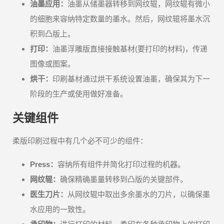
油墨应用：
油墨从储墨器转移到网纹辊，网纹辊有微小
的细胞来容纳特定数量的墨水。然后，网纹辊将墨水沉
积到凸版上。
打印：
油墨浮雕版直接接触基材(要打印的材料)，传递
图像或图案。
烘干：
印刷基材通过烘干系统设置油墨，确保其为下一
阶段的生产或使用做好准备。
关键组件
柔版印刷过程中有几个必不可少的组件：
Press：
容纳所有组件并简化打印过程的机器。
网纹辊：
确保精确墨量转移到凸版的关键部件。
医生刀片：
从网纹辊中取出多余墨水的刀片，以确保墨
水应用的一致性。