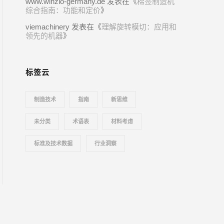
www.winzio-germany.de
发表在《
棉签制造机
综合指南：功能和定价
》
viemachinery
发表在《
理解旋转模切：应用和
领先的机器
》
标签云
制造技术
指南
新思维
未分类
术语表
材料考虑
标准及技术数据
行业洞察