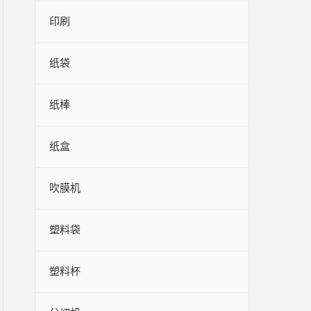
印刷
纸袋
纸棒
纸盒
吹膜机
塑料袋
塑料杯