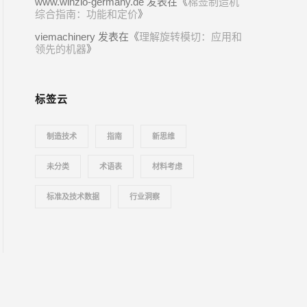
www.winzio-germany.de
发表在《
棉签制造机
综合指南：功能和定价
》
viemachinery
发表在《
理解旋转模切：应用和
领先的机器
》
标签云
制造技术
指南
新思维
未分类
术语表
材料考虑
标准及技术数据
行业洞察