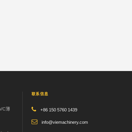
联系信息
VC薄
+86 150 5760 1439
info@viemachinery.com