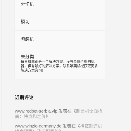
分切机
模切
包装机
未分类
–
每台机器都是一个解决方案。没有最低价格的机
器，但有最好的解决方案。联系唯奕机械获取更多
解决方案咨询！
近期评论
www.redbet-serbia.vip
发表在《
制盒机全面指
南：特点和定价
》
www.winzio-germany.de
发表在《
棉签制造机