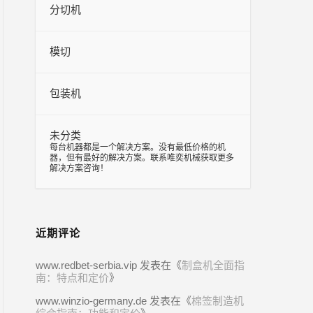
分切机
模切
包装机
未分类
–
每台机器都是一个解决方案。没有最低价格的机
器，但有最好的解决方案。联系唯奕机械获取更多
解决方案咨询！
近期评论
www.redbet-serbia.vip
发表在《
制盒机全面指
南：特点和定价
》
www.winzio-germany.de
发表在《
棉签制造机