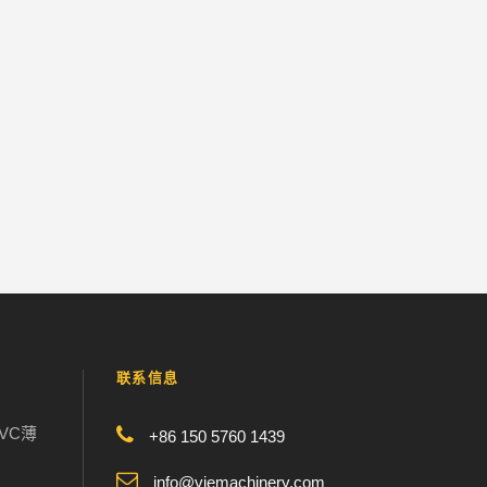
联系信息
VC薄
+86 150 5760 1439
info@viemachinery.com