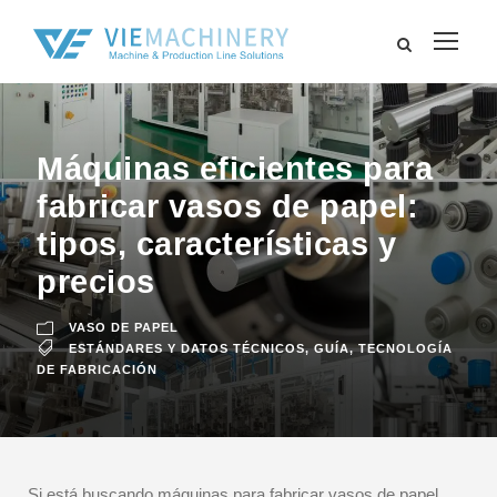
Máquinas eficientes para
fabricar vasos de papel:
tipos, características y
precios
VASO DE PAPEL
ESTÁNDARES Y DATOS TÉCNICOS
,
GUÍA
,
TECNOLOGÍA
DE FABRICACIÓN
Si está buscando máquinas para fabricar vasos de papel,