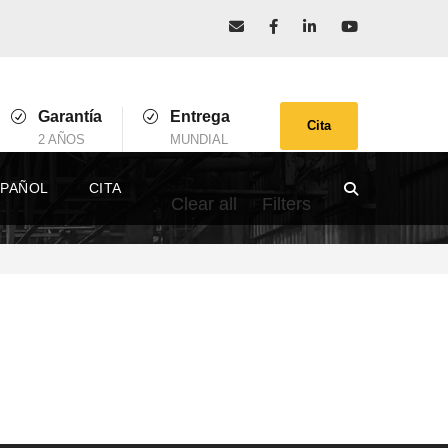
Garantía
Entrega
Cita
2 AÑOS
MUNDIAL
SPAÑOL
CITA
Clear all
Filters