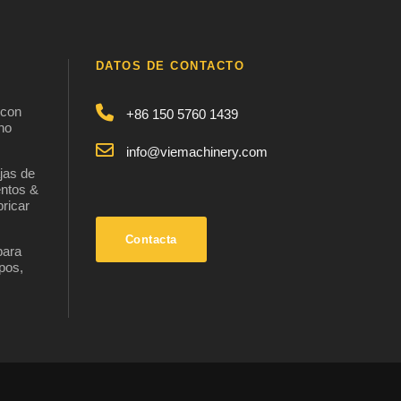
DATOS DE CONTACTO
 con
+86 150 5760 1439
 no
info@viemachinery.com
jas de
entos &
ricar
Contacta
para
ipos,