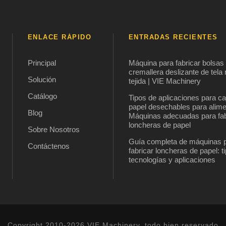
ENLACE RÁPIDO
ENTRADAS RECIENTES
Principal
Máquina para fabricar bolsas
cremallera deslizante de tela
Solución
tejida | VIE Machinery
Catálogo
Tipos de aplicaciones para ca
papel desechables para alim
Blog
Máquinas adecuadas para fab
loncheras de papel
Sobre Nosotros
Guía completa de máquinas 
Contáctenos
fabricar loncheras de papel: t
tecnologías y aplicaciones
Copyright 2010-2026 VIE Machinery, todo bien reservado