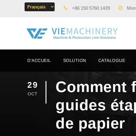
+86 150 5760 1439
Mon -
D’ACCUEIL
SOLUTION
CATALOGUE
Comment fa
29
OCT
guides éta
de papier