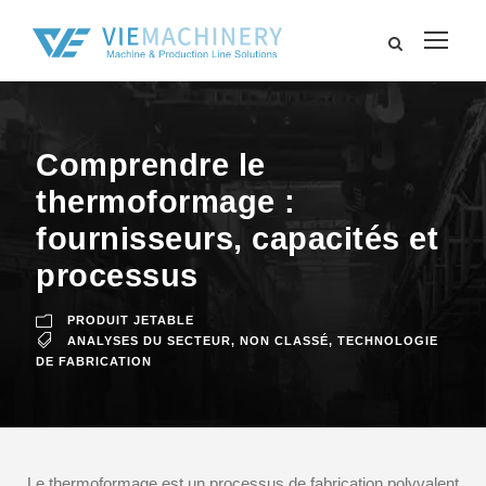
Comprendre le
thermoformage :
fournisseurs, capacités et
processus
PRODUIT JETABLE
ANALYSES DU SECTEUR
,
NON CLASSÉ
,
TECHNOLOGIE
DE FABRICATION
Le thermoformage est un processus de fabrication polyvalent