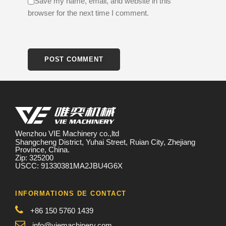
Save my name, email, and website in this
browser for the next time I comment.
Wenzhou VIE Machinery co.,ltd
Shangcheng District, Yuhai Street, Ruian City, Zhejiang
Province, China.
Zip: 325200
USCC: 91330381MA2JBU4G6X
INFORMATIONS DE CONTACT
+86 150 5760 1439
info@viemachinery.com