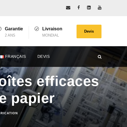
Garantie
Livraison
Devis
2 ANS
MONDIAL
FRANÇAIS
DEVIS
oîtes efficaces
le papier
BRICATION