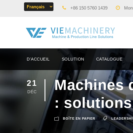
+86 150 5760 1439
Mon -
D’ACCUEIL
SOLUTION
CATALOGUE
Machines d
21
DÉC
: solutions
BOÎTE EN PAPIER
LEADERSHI