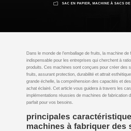
SAC EN PAPIER
,
MACHINE À SACS DE
Dans le monde de l’emballage de fruits, la machine de f
indispensable pour les entreprises qui cherchent à ratio
produits. Ces machines sont conçues pour créer des s
fruits, assurant protection, durabilité et attrait esthéti
grande échelle, la compréhension des capacités et des 
achat éclairé. Cet article vous guidera à travers les ca
implémentations réussies de machines de fabrication de
parfait pour vos besoins.
principales caractéristiqu
machines à fabriquer des 