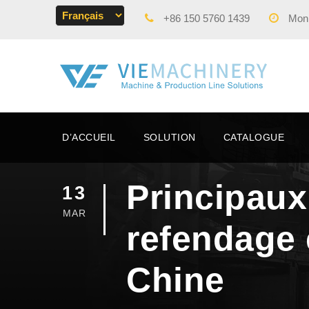
+86 150 5760 1439
Mon -
D’ACCUEIL
SOLUTION
CATALOGUE
Principaux
13
MAR
refendage 
Chine