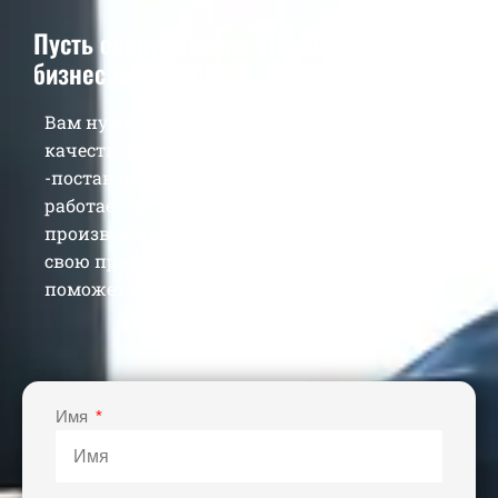
Пусть оборудование VIE повысит ваш
бизнес сегодня!
Вам нужно больше, чем просто
качественная машина, вам нужен ветеран
-поставщик, который в течение 30 лет
работает на местах, чтобы построить вашу
производственную линию и увеличить
свою прибыль. Пусть оборудование Vie
поможет вам добиться успеха в бизнесе.
Имя