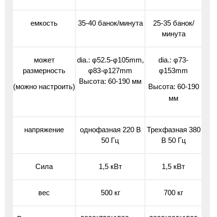
емкость
35-40 банок/минута
25-35 банок/
минута
может
dia.: φ52.5-φ105mm,
dia.: φ73-
размерность
φ83-φ127mm
φ153mm
Высота: 60-190 мм
(можно настроить)
Высота: 60-190
мм
напряжение
однофазная 220 В
Трехфазная 380
50 Гц
В 50 Гц
Сила
1,5 кВт
1,5 кВт
вес
500 кг
700 кг