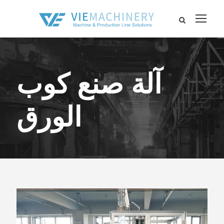
آلة صنع كوب
الورق