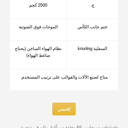
ج.
2500 كجم
ختم جانب الكأس
الموجات فوق الصوتية
السفلية knurling
نظام الهواء الساخن (يحتاج
ضاغط الهواء)
متاح لصنع الآلات والقوالب على ترتيب المستخدم.
إقتبس
واحد/واحد من جانبي PE مغلفة من أكواب الورق ، شعبية