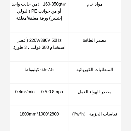
مواد خام
160-350g/㎡ （من جانب واحد
أو من جوانب PE (البولي
إيثيلين) ورقة مغلفة/مغلفة
مصدر الطاقة
220V/380V 50Hz (أفضل
استخدام 380 فولت ، 3 طور).
المتطلبات الكهربائية
6.5-7.5 كيلوواط
مصدر الهواء العمل
0.4m³/min ， 0.5-0.8mpa
قياسات الحزمة （l*w*h)
2900*1000*1800mm