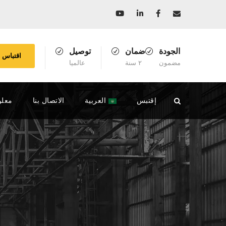
الجودة
ضمان
توصيل
اقتباس
مضمون
٢ سنة
عالميا
إقتبس
العربية
الاتصال بنا
معلو