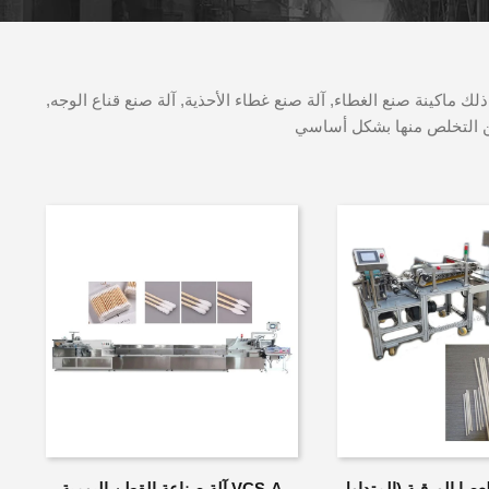
ذلك ماكينة صنع الغطاء, آلة صنع غطاء الأحذية, آلة صنع قناع الوجه,
مكن التخلص منها بشكل أساسي
 العصا الورقية (المتداول
VCS-A آلة صناعة القطن اليومية