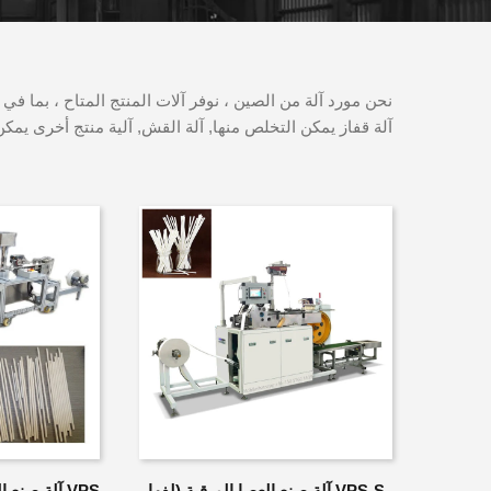
نحن مورد آلة من الصين ، نوفر آلات المنتج المتاح ، بما في 
آلة قفاز يمكن التخلص منها, آلة القش, آلية منتج أخرى ي
VPS-S آلة صنع العصا الورقية (لفها
VPS آلة صنع