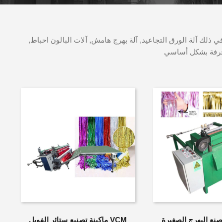
ي ذلك آلة الورق التجاعيد, آلة بهرج هامش, آلات البالون احباط,
زخرفة بشكل أساسي
VCM ماكينة تصنيع ستائر الفويل