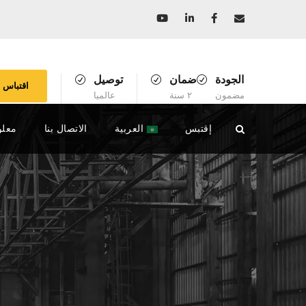
الجودة
ضمان
توصيل
اقتباس
مضمون
٢ سنة
عالميا
إقتبس
العربية
الاتصال بنا
معلو