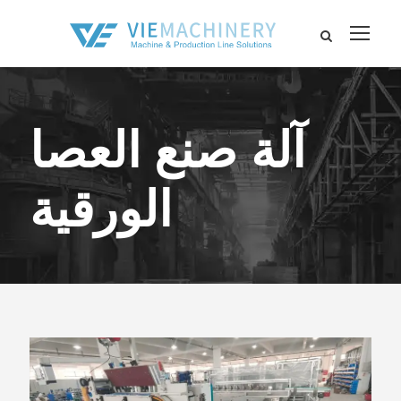
آلة صنع العصا
الورقية