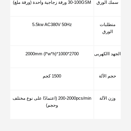
سمك الورق
30-100GSM ورقة زجاجية واحدة (ورقة ملغ)
متطلبات
5.5kw AC380V 50Hz
الورق
الجهد االكهربى
2700*1000*2000mm (l*w*h)
حجم الآلة
1500 كجم
وزن الآلة
200-2000pcs/min (اعتمادًا على نوع مختلف
وحجم)