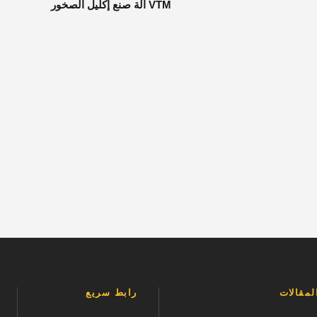
VTM آلة صنع إكليل الصخور
مقالات
رابط سريع