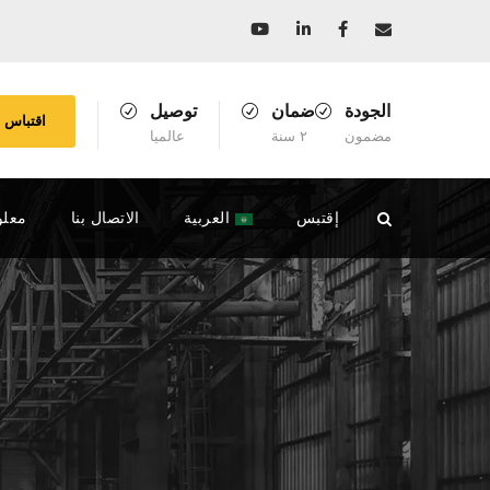
الجودة
ضمان
توصيل
اقتباس
مضمون
٢ سنة
عالميا
إقتبس
العربية
الاتصال بنا
معلو