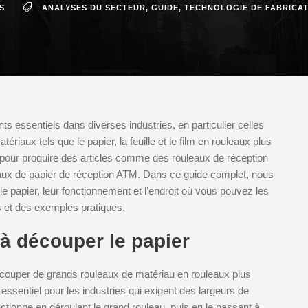
S
ANALYSES DU SECTEUR
,
GUIDE
,
TECHNOLOGIE DE FABRICA
 essentiels dans diverses industries, en particulier celles
riaux tels que le papier, la feuille et le film en rouleaux plus
al pour produire des articles comme des rouleaux de réception
eaux de papier de réception ATM. Dans ce guide complet, nous
e papier, leur fonctionnement et l’endroit où vous pouvez les
s et des exemples pratiques.
à découper le papier
couper de grands rouleaux de matériau en rouleaux plus
essentiel pour les industries qui exigent des largeurs de
ctionne en déroulant le grand rouleau, puis en le passant à