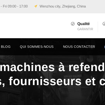
 Fri 09:00 - 17:00
Wenzhou city, Zhejiang, China
Qualité
GARANTIR
BLOG
QUI SOMMES-NOUS
NOUS CONTACTER
machines à refendr
s, fournisseurs et 