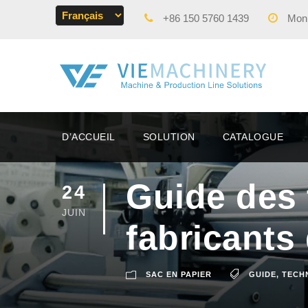
+86 150 5760 1439
Mon -
D’ACCUEIL
SOLUTION
CATALOGUE
Guide des 
24
JUIN
fabricants
SAC EN PAPIER
GUIDE
,
TECH