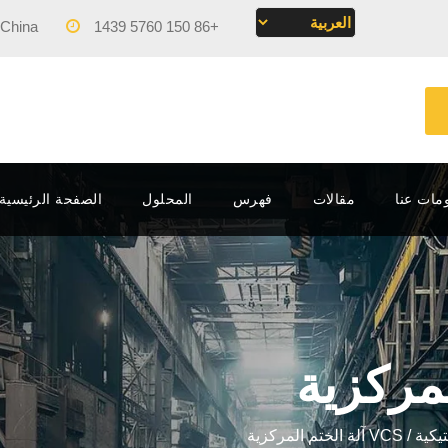
 China
Mon - Fri 09:00 - 17:00
+86 150 5760 1439
مات عنا
مقالات
فهرس
المحلول
الصفحة الرئيسية – MACHINERY
يكية
/ VCS آلة الختم المركزية