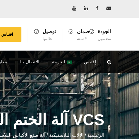
الجودة
ضمان
توصيل
اقتباس
مضمون
٢ سنة
عالميا
إقتبس
العربية
الاتصال بنا
معلو
VCS آلة الختم المركزية
الرئيسية
/
الآلات البلاستيكية
/
آلة صنع الأكياس البلاست