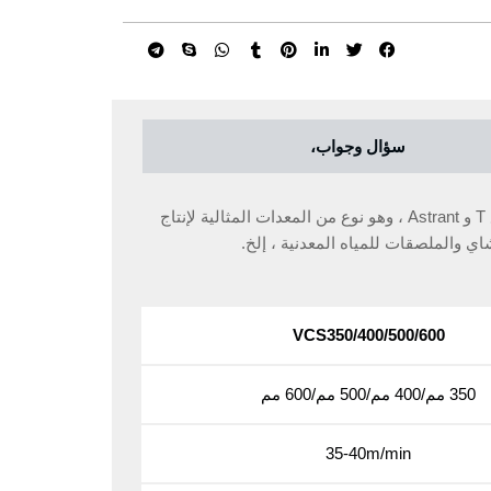
سؤال وجواب،
آلة الختم المركزية إنه مناسب لختلال الأكياس من نوع T-type من نوع T من نوع T و Astrant ، وهو نوع من المعدات المثالية لإنتاج
اي والملصقات للمياه المعدنية ، إلخ.
VCS350/400/500/600
350 مم/400 مم/500 مم/600 مم
35-40m/min