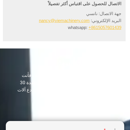
الاتصال للحصول على اقتباس أكثر تفصيلاً
جهة الاتصال: نانسي
البريد الإلكتروني:
nancy@viemachinery.com
whatsapp:
+8615057601439
دعونا نعزز عملك اليوم!
أنت بحاجة إلى أكثر من مجرد آلة جودة واحدة ، فأنت
بحاجة إلى مورد مخضرم كان في هذا المجال لمدة 30
عامًا لبناء خط الإنتاج الخاص بك وتنمية أرباحك. دع آلات
VIE تساعدك على تحقيق نجاح الأعمال.