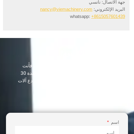
جهة الاتصال: نانسي
البريد الإلكتروني:
nancy@viemachinery.com
whatsapp:
+8615057601439
دعونا نعزز عملك اليوم!
أنت بحاجة إلى أكثر من مجرد آلة جودة واحدة ، فأنت
بحاجة إلى مورد مخضرم كان في هذا المجال لمدة 30
عامًا لبناء خط الإنتاج الخاص بك وتنمية أرباحك. دع آلات
VIE تساعدك على تحقيق نجاح الأعمال.
اسم