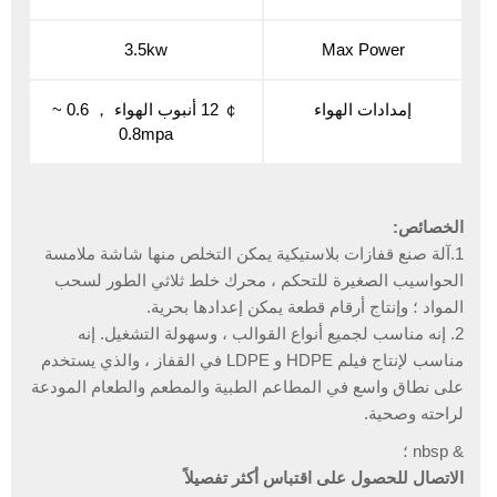
3.5kw
Max Power
إمدادات الهواء
￠ 12 أنبوب الهواء ， 0.6 ~
0.8mpa
الخصائص:
1.آلة صنع قفازات بلاستيكية يمكن التخلص منها شاشة ملامسة
الحواسيب الصغيرة للتحكم ، محرك خلط ثلاثي الطور لسحب
المواد ؛ وإنتاج أرقام قطعة يمكن إعدادها بحرية.
2. إنه مناسب لجميع أنواع القوالب ، وسهولة التشغيل. إنه
مناسب لإنتاج فيلم HDPE و LDPE في القفاز ، والذي يستخدم
على نطاق واسع في المطاعم الطبية والمطعم والطعام المودعة
لراحته وصحية.
& nbsp ؛
الاتصال للحصول على اقتباس أكثر تفصيلاً