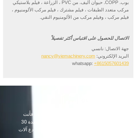
بوب. COPP. حيوان أليف. من PVC ، الزراعة ، فيلم بلاستيكي
مركب متعدد الطبقات ، فيلم مشترك ، فيلم مركب الألومنيوم ،
فيلم مركب ، وفيلم مركب من الألومنيوم النقي.
الاتصال للحصول على اقتباس أكثر تفصيلاً
جهة الاتصال: نانسي
البريد الإلكتروني:
nancy@viemachinery.com
whatsapp:
+8615057601439
دعونا نعزز عملك اليوم!
أنت بحاجة إلى أكثر من مجرد آلة جودة واحدة ، فأنت
بحاجة إلى مورد مخضرم كان في هذا المجال لمدة 30
عامًا لبناء خط الإنتاج الخاص بك وتنمية أرباحك. دع آلات
VIE تساعدك على تحقيق نجاح الأعمال.