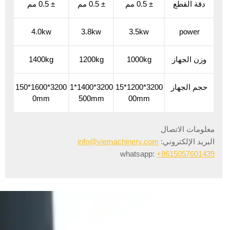
دقة القطع
± 0.5 مم
± 0.5 مم
± 0.5 مم
4.0kw
3.8kw
3.5kw
power
وزن الجهاز
1000kg
1200kg
1400kg
حجم الجهاز
3200*1200*15
3200*1400*1
3200*1600*150
0mm
500mm
00mm
معلومات الاتصال
البريد الإلكتروني:
info@viemachinery.com
whatsapp:
+8615057601439
دعونا نعزز عملك اليوم!