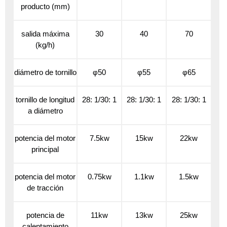
producto (mm)
salida máxima
30
40
70
(kg/h)
diámetro de tornillo
φ50
φ55
φ65
tornillo de longitud
28: 1/30: 1
28: 1/30: 1
28: 1/30: 1
a diámetro
potencia del motor
7.5kw
15kw
22kw
principal
potencia del motor
0.75kw
1.1kw
1.5kw
de tracción
potencia de
11kw
13kw
25kw
calentamiento