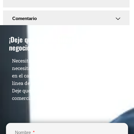
Comentario
¡Deje que VIE Machinery aumente su
negocio hoy!
Necesita más que una sola máquina de calidad,
necesita un proveedor veterano que haya estado
en el campo durante 13 años para construir su
línea de producción y aumentar sus ganancias.
Deje que Vie Machinery lo ayude a lograr el éxito
comercial.
Nombre