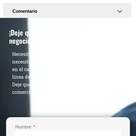
Comentario
¡Deje que VIE Machinery aumente su
negocio hoy!
Necesita más que una sola máquina de calidad,
necesita un proveedor veterano que haya estado
en el campo durante 13 años para construir su
línea de producción y aumentar sus ganancias.
Deje que Vie Machinery lo ayude a lograr el éxito
comercial.
Nombre