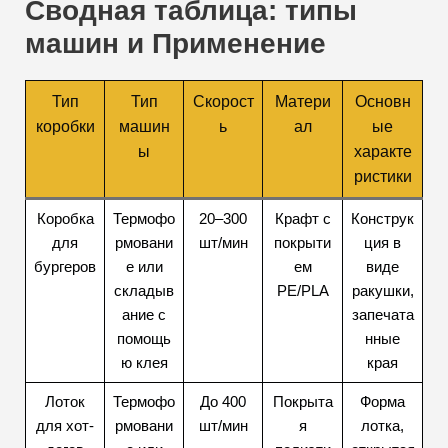
Сводная таблица: типы
машин и Применение
Тип
Тип
Скорост
Матери
Основн
коробки
машин
ь
ал
ые
ы
характе
ристики
Коробка
Термофо
20–300
Крафт с
Конструк
для
рмовани
шт/мин
покрыти
ция в
бургеров
е или
ем
виде
складыв
PE/PLA
ракушки,
ание с
запечата
помощь
нные
ю клея
края
Лоток
Термофо
До 400
Покрыта
Форма
для хот-
рмовани
шт/мин
я
лотка,