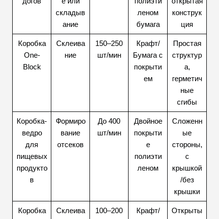
догов
е или
полиэти
открытая
складыв
леном
конструк
ание
бумага
ция
Коробка
Склеива
150–250
Крафт/
Простая
One-
ние
шт/мин
Бумага с
структур
Block
покрыти
а,
ем
герметич
ные
сгибы
Коробка-
Формиро
До 400
Двойное
Сложенн
ведро
вание
шт/мин
покрыти
ые
для
отсеков
е
стороны,
пищевых
полиэти
с
продукто
леном
крышкой
в
/без
крышки
Коробка
Склеива
100–200
Крафт/
Открыты