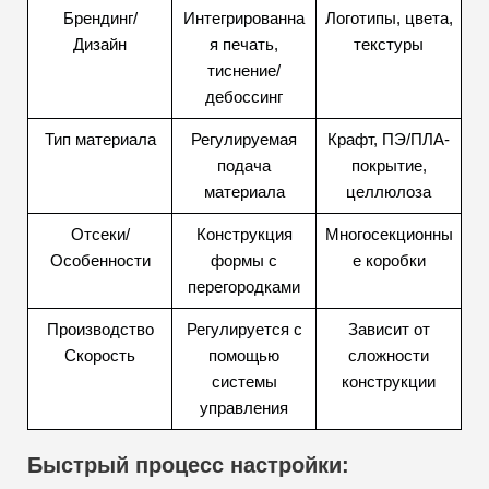
Брендинг/
Интегрированна
Логотипы, цвета,
Дизайн
я печать,
текстуры
тиснение/
дебоссинг
Тип материала
Регулируемая
Крафт, ПЭ/ПЛА-
подача
покрытие,
материала
целлюлоза
Отсеки/
Конструкция
Многосекционны
Особенности
формы с
е коробки
перегородками
Производство
Регулируется с
Зависит от
Скорость
помощью
сложности
системы
конструкции
управления
Быстрый процесс настройки: