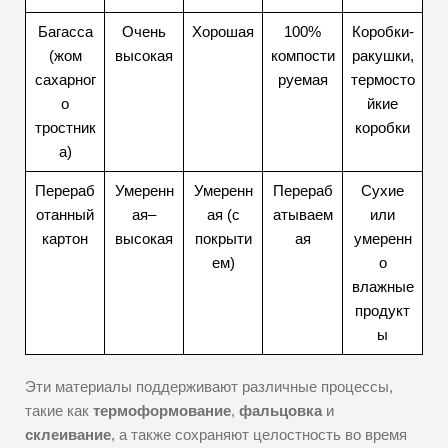
Багасса
Очень
Хорошая
100%
Коробки-
(жом
высокая
компости
ракушки,
сахарног
руемая
термосто
о
йкие
тростник
коробки
а)
Перераб
Умеренн
Умеренн
Перераб
Сухие
отанный
ая–
ая (с
атываем
или
картон
высокая
покрыти
ая
умеренн
ем)
о
влажные
продукт
ы
Эти материалы поддерживают различные процессы,
такие как
термоформование
,
фальцовка
и
склеивание
, а также сохраняют целостность во время