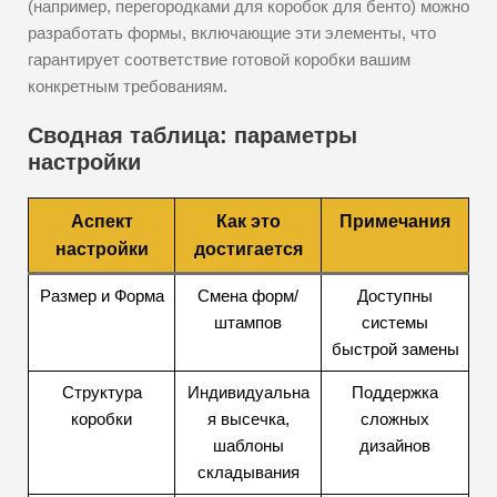
(например, перегородками для коробок для бенто) можно
разработать формы, включающие эти элементы, что
гарантирует соответствие готовой коробки вашим
конкретным требованиям.
Сводная таблица: параметры
настройки
Аспект
Как это
Примечания
настройки
достигается
Размер и Форма
Смена форм/
Доступны
штампов
системы
быстрой замены
Структура
Индивидуальна
Поддержка
коробки
я высечка,
сложных
шаблоны
дизайнов
складывания