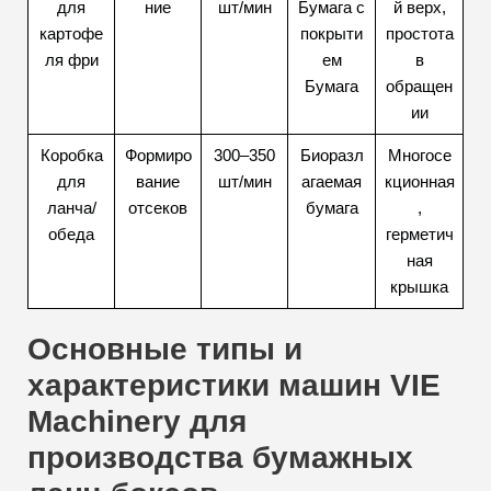
для
ние
шт/мин
Бумага с
й верх,
картофе
покрыти
простота
ля фри
ем
в
Бумага
обращен
ии
Коробка
Формиро
300–350
Биоразл
Многосе
для
вание
шт/мин
агаемая
кционная
ланча/
отсеков
бумага
,
обеда
герметич
ная
крышка
Основные типы и
характеристики машин VIE
Machinery для
производства бумажных