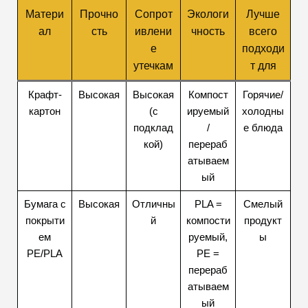
Матери
Прочно
Сопрот
Экологи
Лучше
ал
сть
ивлени
чность
всего
е
подходи
утечкам
т для
Крафт-
Высокая
Высокая
Компост
Горячие/
картон
(с
ируемый
холодны
подклад
/
е блюда
кой)
перераб
атываем
ый
Бумага с
Высокая
Отличны
PLA =
Смелый
покрыти
й
компости
продукт
ем
руемый,
ы
PE/PLA
PE =
перераб
атываем
ый