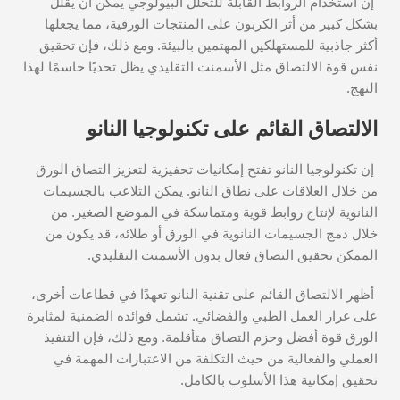
إن استخدام الروابط القابلة للتحلل البيولوجي يمكن أن يقلل
بشكل كبير من أثر الكربون على المنتجات الورقية، مما يجعلها
أكثر جاذبية للمستهلكين المهتمين بالبيئة. ومع ذلك، فإن تحقيق
نفس قوة الالتصاق مثل الأسمنت التقليدي يظل تحديًا حاسمًا لهذا
النهج.
الالتصاق القائم على تكنولوجيا النانو
إن تكنولوجيا النانو تفتح إمكانيات تحفيزية لتعزيز التصاق الورق
من خلال العلاقات على نطاق النانو. يمكن التلاعب بالجسيمات
النانوية لإنتاج روابط قوية ومتماسكة في الموضع الصغير. من
خلال دمج الجسيمات النانوية في الورق أو طلائه، قد يكون من
الممكن تحقيق التصاق فعال بدون الأسمنت التقليدي.
أظهر الالتصاق القائم على تقنية النانو تعهدًا في قطاعات أخرى،
على غرار العمل الطبي والفضائي. تشمل فوائده الضمنية لمثابرة
الورق قوة أفضل وحزم التصاق متأقلمة. ومع ذلك، فإن التنفيذ
العملي والفعالية من حيث التكلفة من الاعتبارات المهمة في
تحقيق إمكانية هذا الأسلوب بالكامل.