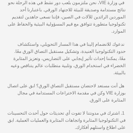
في وزارة VIE، نحن ملتزمون بلعب دور نشط في هذه الرحلة نحو
نتائج مستدامة وصديقة للبيئة للاجتهاد الورقي. باعتبارنا أحد
الموردين الرائدين للآلات في الصين، فإننا نسعى جاهدين لتقديم
تكنولوجيا متطورة تتوافق مع قيم المسؤولية البيئية والحفاظ على
الموارد.
ندعوك للانضمام إلينا في هذا المسار التحويلي، واستكشاف
حدود التكنولوجيا العنيدة، وتشكيل مستقبل التصاق الورق معًا.
معًا، يمكننا إحداث تأثير إيجابي على التضاريس، وتعزيز المثابرة
الخضراء في استخدام الورق، وتلبية متطلبات عالم يتناقص وعيه
بالبيئة.
هل أنت مستعد لاحتضان مستقبل التصاق الورق؟ ابق على اتصال
بوزارة VIE وكن في مقدمة الاختراعات المستدامة في مجال
المثابرة على الورق.
1. اشترك في مدونتنا لا تفوت أي تحديثات حول أحدث التحسينات
في التكنولوجيا المثابرة واتجاهات المثابرة والعمليات العملية. ابق
على اطلاع واستلهم أفكارك.