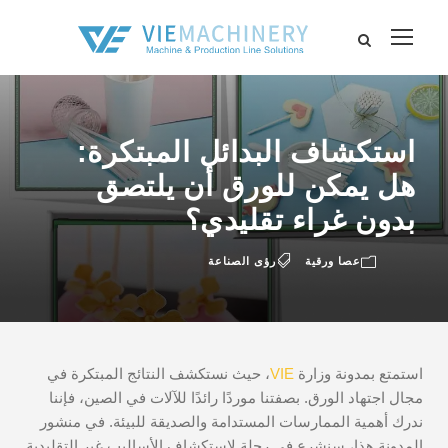
استكشاف البدائل المبتكرة:
هل يمكن للورق أن يلتصق
بدون غراء تقليدي؟
عصا ورقية
رؤى الصناعة
استمتع بمدونة وزارة
VIE
، حيث نستكشف النتائج المبتكرة في
مجال اجتهاد الورق. بصفتنا موردًا رائدًا للآلات في الصين، فإننا
ندرك أهمية الممارسات المستدامة والصديقة للبيئة. في منشور
المدونة هذا، سنشرع في رحلة لاستكشاف الأساليب غير التقليدية