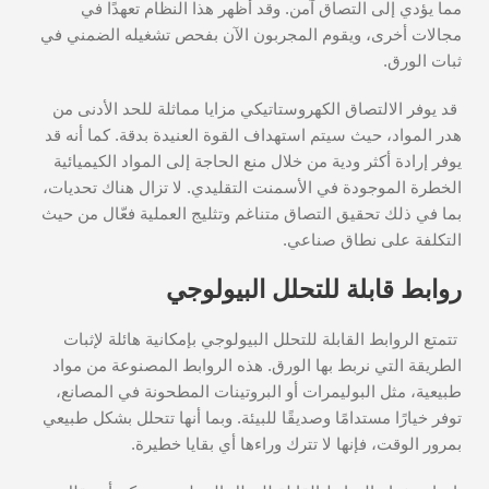
مما يؤدي إلى التصاق آمن. وقد أظهر هذا النظام تعهدًا في
مجالات أخرى، ويقوم المجربون الآن بفحص تشغيله الضمني في
ثبات الورق.
قد يوفر الالتصاق الكهروستاتيكي مزايا مماثلة للحد الأدنى من
هدر المواد، حيث سيتم استهداف القوة العنيدة بدقة. كما أنه قد
يوفر إرادة أكثر ودية من خلال منع الحاجة إلى المواد الكيميائية
الخطرة الموجودة في الأسمنت التقليدي. لا تزال هناك تحديات،
بما في ذلك تحقيق التصاق متناغم وتثليج العملية فعّال من حيث
التكلفة على نطاق صناعي.
روابط قابلة للتحلل البيولوجي
تتمتع الروابط القابلة للتحلل البيولوجي بإمكانية هائلة لإثبات
الطريقة التي نربط بها الورق. هذه الروابط المصنوعة من مواد
طبيعية، مثل البوليمرات أو البروتينات المطحونة في المصانع،
توفر خيارًا مستدامًا وصديقًا للبيئة. وبما أنها تتحلل بشكل طبيعي
بمرور الوقت، فإنها لا تترك وراءها أي بقايا خطيرة.