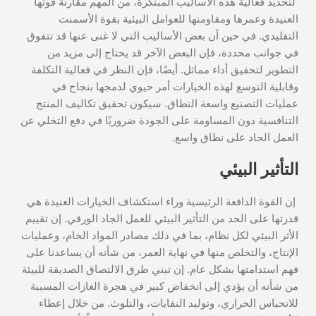
لتحديد فعالية هذه الأساليب المبتكرة، من المهم مقارنة قوتها
العنيدة وعمرها ومقاومتها للعوامل البيئية بقوة الأسمنت
التقليدي. في حين أن بعض الأساليب التي لا غنى عنها قد تتفوق
في جوانب محددة، فإن البعض الآخر قد يحتاج إلى مزيد من
التطوير لتحقيق أداء مماثل. أيضًا، فإن النظر في فعالية التكلفة
وقابلية التوسع لهذه الخيارات أمر حيوي لدمجها بنجاح في
عمليات التصنيع واسعة النطاق. سيكون تحقيق تكاليف المنتج
التنافسية دون المساومة على الجودة ضروريًا في دفع التخلي عن
العمل الجاد على نطاق واسع.
التأثير البيئي
إن القوة الدافعة الرئيسية وراء استكشاف الخيارات العنيدة هي
قدرتها على الحد من التأثير البيئي للعمل الجاد الورقي. إن تقييم
الأثر البيئي لكل نظام، بما في ذلك مصادر المواد الخام، وعمليات
الإنتاج، والتخلص منها في نهاية العمر، من شأنه أن يساعدنا على
فهم استدامتها بشكل عام. إن تبني طرق الالتصاق الصديقة للبيئة
من شأنه أن يؤدي إلى انخفاض كبير في هجرة الغازات المسببة
للانحباس الحراري، وتوليد النفايات، والتلوث. من خلال إعطاء