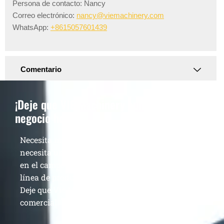
Persona de contacto: Nancy
Correo electrónico:
nancy@viemachinery.com
WhatsApp:
+8615057601439
Comentario
¡Deje que VIE Machinery aumente su
negocio hoy!
Necesita más que una sola máquina de calidad,
necesita un proveedor veterano que haya estado
en el campo durante 13 años para construir su
línea de producción y aumentar sus ganancias.
Deje que Vie Machinery lo ayude a lograr el éxito
comercial.