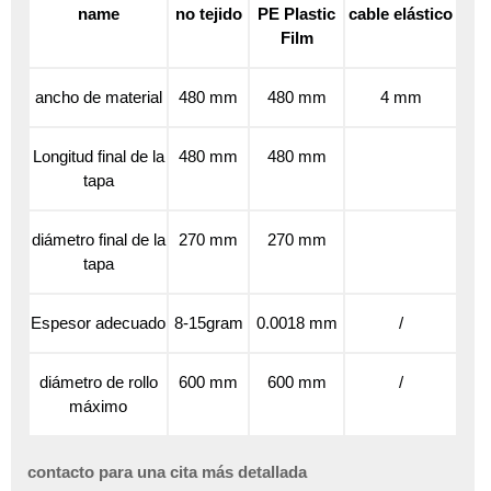
name
no tejido
PE Plastic
cable elástico
Film
ancho de material
480 mm
480 mm
4 mm
Longitud final de la
480 mm
480 mm
tapa
diámetro final de la
270 mm
270 mm
tapa
Espesor adecuado
8-15gram
0.0018 mm
/
diámetro de rollo
600 mm
600 mm
/
máximo
contacto para una cita más detallada