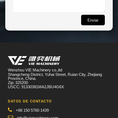
Enviar
Wenzhou VIE Machinery co.,ltd
Shangcheng District, Yuhai Street, Ruian City, Zhejiang
Province, China.
Zip: 325200
USCC: 91330381MA2JBU4G6X
DATOS DE CONTACTO
+86 150 5760 1439
info@viemachinery.com