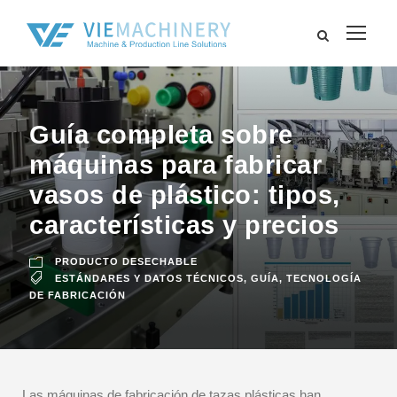
Guía completa sobre
máquinas para fabricar
vasos de plástico: tipos,
características y precios
PRODUCTO DESECHABLE
ESTÁNDARES Y DATOS TÉCNICOS
,
GUÍA
,
TECNOLOGÍA
DE FABRICACIÓN
Las máquinas de fabricación de tazas plásticas han