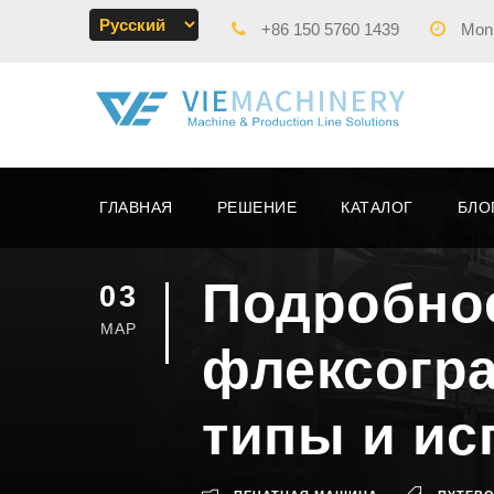
+86 150 5760 1439
Mon -
ГЛАВНАЯ
РЕШЕНИЕ
КАТАЛОГ
БЛО
Подробное
03
МАР
флексогр
типы и ис