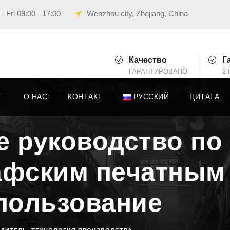
 Fri 09:00 - 17:00
Wenzhou city, Zhejiang, China
Качество
Г
ГАРАНТИРОВАНО
2 
Г
О НАС
КОНТАКТ
РУССКИЙ
ЦИТАТА
 руководство по
афским печатным
пользование