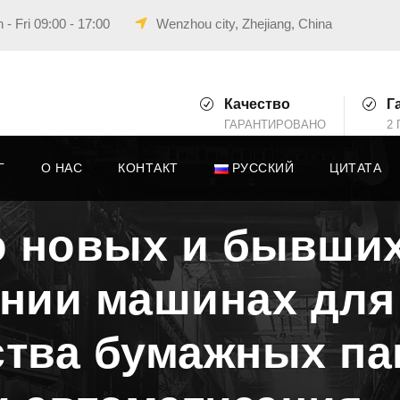
- Fri 09:00 - 17:00
Wenzhou city, Zhejiang, China
Качество
Г
ГАРАНТИРОВАНО
2 
Г
О НАС
КОНТАКТ
РУССКИЙ
ЦИТАТА
о новых и бывших
ении машинах для
тва бумажных па