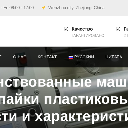
 Fri 09:00 - 17:00
Wenzhou city, Zhejiang, China
Качество
Г
ГАРАНТИРОВАНО
2 
Г
О НАС
КОНТАКТ
РУССКИЙ
ЦИТАТА
нствованные маш
апайки пластиковы
ти и характерист