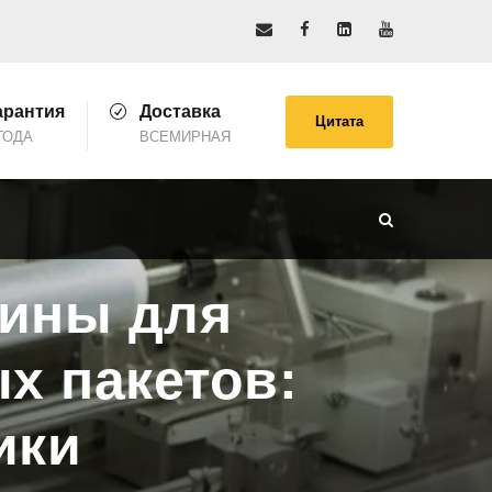
арантия
Доставка
Цитата
ГОДА
ВСЕМИРНАЯ
ины для
х пакетов:
ики