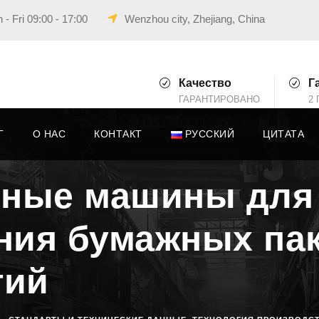
- Fri 09:00 - 17:00
Wenzhou city, Zhejiang, China
Качество
Г
ГАРАНТИРОВАНО
2 
Г
О НАС
КОНТАКТ
РУССКИЙ
ЦИТАТА
ные машины для 
ния бумажных па
тий