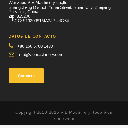
Wenzhou VIE Machinery co.,ltd
Shangcheng District, Yuhai Street, Ruian City, Zhejiang
Province, China.
Zip: 325200
USCC: 91330381MA2JBU4G6X
DATOS DE CONTACTO
+86 150 5760 1439
info@viemachinery.com
Contacta
Copyright 2010-2026 VIE Machinery, todo bien
reservado