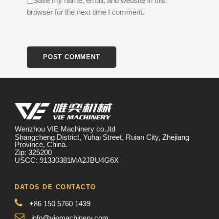
Save my name, email, and website in this
browser for the next time I comment.
Wenzhou VIE Machinery co.,ltd
Shangcheng District, Yuhai Street, Ruian City, Zhejiang
Province, China.
Zip: 325200
USCC: 91330381MA2JBU4G6X
DATOS DE CONTACTO
+86 150 5760 1439
info@viemachinery.com