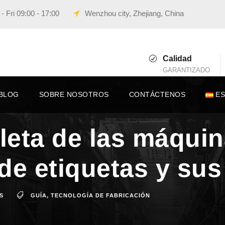
 Fri 09:00 - 17:00
Wenzhou city, Zhejiang, China
Calidad
GARANTIZADO
BLOG
SOBRE NOSOTROS
CONTÁCTENOS
E
eta de las máquin
de etiquetas y sus
S
GUÍA
,
TECNOLOGÍA DE FABRICACIÓN