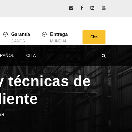
Garantía
Entrega
Cita
2 AÑOS
MUNDIAL
SPAÑOL
CITA
y técnicas de
liente
ÓN