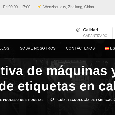
 Fri 09:00 - 17:00
Wenzhou city, Zhejiang, China
Calidad
GARANTIZADO
BLOG
SOBRE NOSOTROS
CONTÁCTENOS
E
itiva de máquinas 
de etiquetas en ca
E PROCESO DE ETIQUETAS
GUÍA
,
TECNOLOGÍA DE FABRICACI