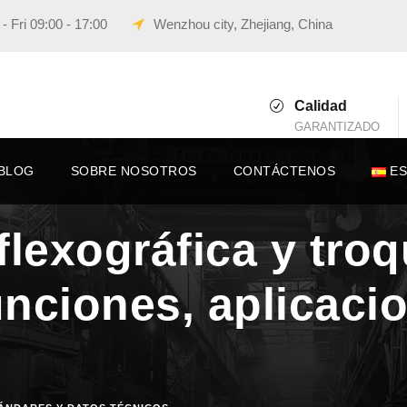
 Fri 09:00 - 17:00
Wenzhou city, Zhejiang, China
Calidad
GARANTIZADO
BLOG
SOBRE NOSOTROS
CONTÁCTENOS
E
flexográfica y tro
funciones, aplicaci