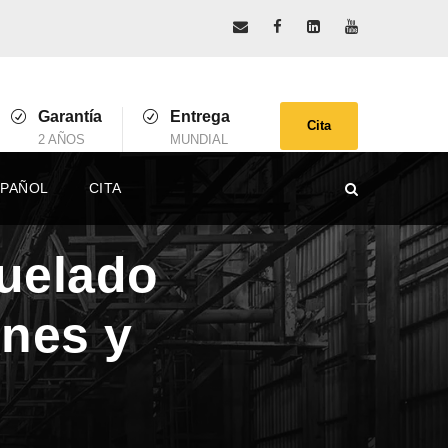
Garantía
Entrega
Cita
2 AÑOS
MUNDIAL
SPAÑOL
CITA
quelado
ones y